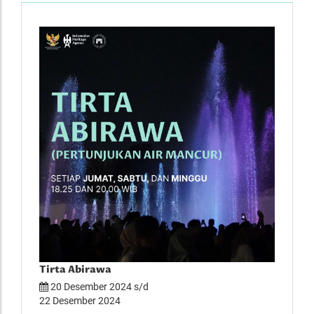
Tirta Abirawa
Musi
20 Desember 2024 s/d
28 
22 Desember 2024
29 D