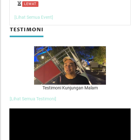
LEWAT
L
[Lihat Semua Event]
TESTIMONI
Testimoni Kunjungan Malam
[Lihat Semua Testimoni]