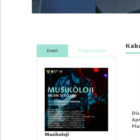
Kaba
Event
Pengumuman
Di
Apr
Pl
Musikoloji
Musikoloji