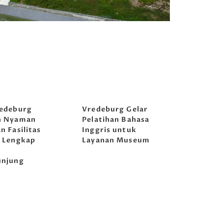
edeburg
Vredeburg Gelar
n Nyaman
Pelatihan Bahasa
n Fasilitas
Inggris untuk
 Lengkap
Layanan Museum
k
unjung
awa
Musikoloji
Musikoloji