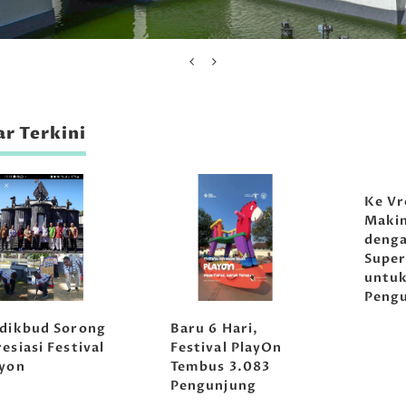
r Terkini
Ke Vr
Maki
denga
Super
untu
Peng
sdikbud Sorong
Baru 6 Hari,
esiasi Festival
Festival PlayOn
ayon
Tembus 3.083
Pengunjung
Tirta Abirawa
Tirta Abir