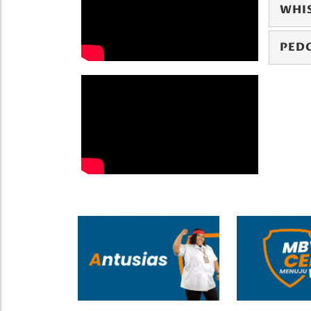
WHI
PED