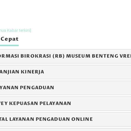
er 2024 s/d
27 Desember 2024 s/d
20 Desemb
 2024
29 Desember 2024
22 Desember
LEWAT
LEWAT
mua Kabar terkini]
 Cepat
ORMASI BIROKRASI (RB) MUSEUM BENTENG VR
ANJIAN KINERJA
AYANAN PENGADUAN
imoni Kunjungan Malam
Testimoni Mancanegara
VEY KEPUASAN PELAYANAN
TAL LAYANAN PENGADUAN ONLINE