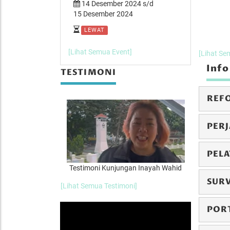
er 2024 s/d
14 Desember 2024 s/d
07 Desemb
 2024
15 Desember 2024
08 Desember
LEWAT
LEWAT
[Lihat Semua Event]
[Lihat Se
Info
TESTIMONI
REF
PERJ
PEL
canegara
Testimoni Kunjungan Inayah Wahid
Test
SUR
[Lihat Semua Testimoni]
POR