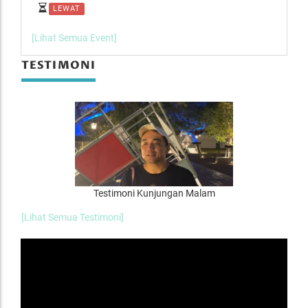
LEWAT
L
[Lihat Semua Event]
TESTIMONI
Testimoni Kunjungan Malam
[Lihat Semua Testimoni]