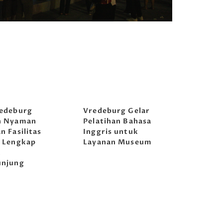
edeburg
Vredeburg Gelar
n Nyaman
Pelatihan Bahasa
n Fasilitas
Inggris untuk
 Lengkap
Layanan Museum
k
unjung
awa
Tirta Abirawa
Musikoloji