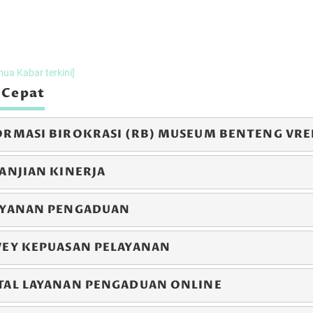
er 2024 s/d
07 Desember 2024 s/d
27 Desemb
 2024
08 Desember 2024
29 Desember
LEWAT
LEWAT
mua Kabar terkini]
 Cepat
ORMASI BIROKRASI (RB) MUSEUM BENTENG VR
ANJIAN KINERJA
AYANAN PENGADUAN
stimoni Mancanegara
Testimoni Kunjungan Inayah Wahid
VEY KEPUASAN PELAYANAN
TAL LAYANAN PENGADUAN ONLINE