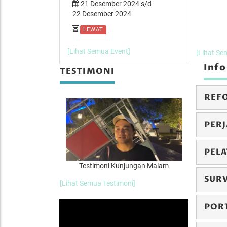
er 2024 s/d
21 Desember 2024 s/d
14 Desemb
 2024
22 Desember 2024
15 Desember
LEWAT
LEWAT
[Lihat Semua Event]
[Lihat Se
Info
TESTIMONI
REF
PERJ
PEL
n Inayah Wahid
Testimoni Kunjungan Malam
Te
SUR
[Lihat Semua Testimoni]
POR