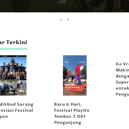
r Terkini
Ke Vr
Maki
denga
Super
untu
Peng
sdikbud Sorong
Baru 6 Hari,
esiasi Festival
Festival PlayOn
ayon
Tembus 3.083
Pengunjung
Musikoloji
Tirta Abir