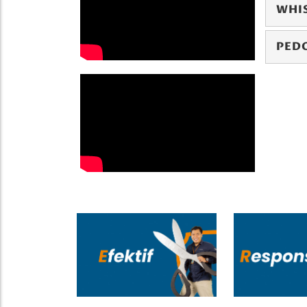
WHI
PED