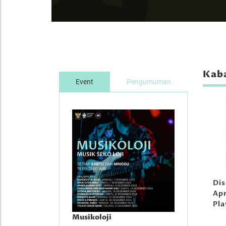
Kaba
Event
Pengumuman
Di
Apr
Pl
Musikoloji
Musikoloji