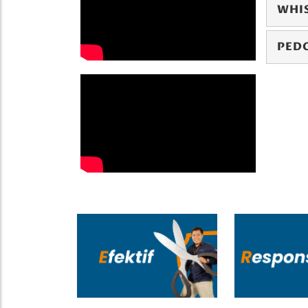
WHI
PED