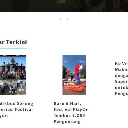
r Terkini
Ke Vr
Maki
denga
Super
untu
Peng
sdikbud Sorong
Baru 6 Hari,
esiasi Festival
Festival PlayOn
ayon
Tembus 3.083
Pengunjung
Musikoloji
Tirta Abir