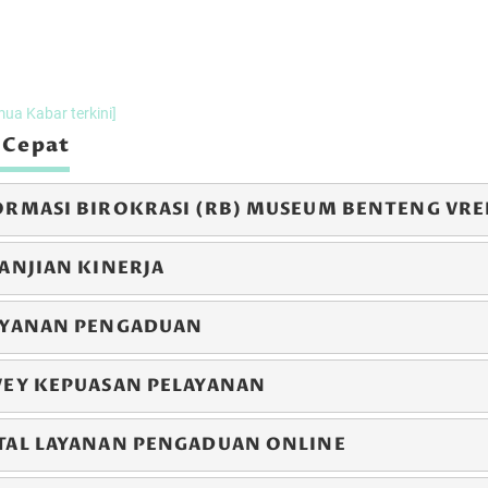
er 2024 s/d
07 Desember 2024 s/d
27 Desemb
 2024
08 Desember 2024
29 Desember
LEWAT
LEWAT
mua Kabar terkini]
 Cepat
ORMASI BIROKRASI (RB) MUSEUM BENTENG VR
ANJIAN KINERJA
AYANAN PENGADUAN
canegara
Testimoni Kunjungan Inayah Wahid
Test
VEY KEPUASAN PELAYANAN
TAL LAYANAN PENGADUAN ONLINE