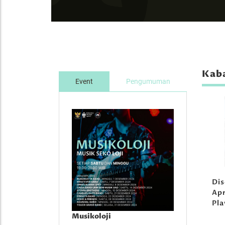
Kaba
Event
Pengumuman
Di
Apr
Pl
Musikoloji
Musikoloji