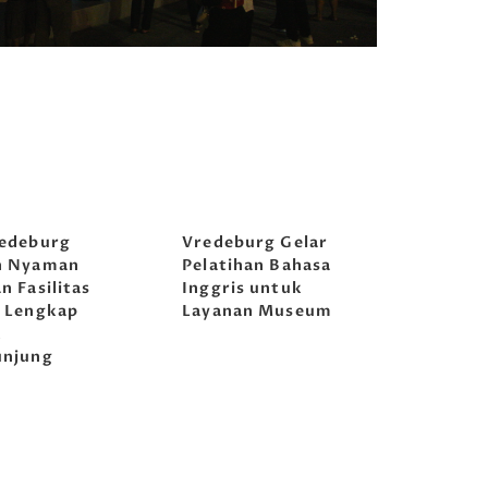
edeburg
Vredeburg Gelar
n Nyaman
Pelatihan Bahasa
n Fasilitas
Inggris untuk
 Lengkap
Layanan Museum
k
unjung
awa
Tirta Abirawa
Musikoloji