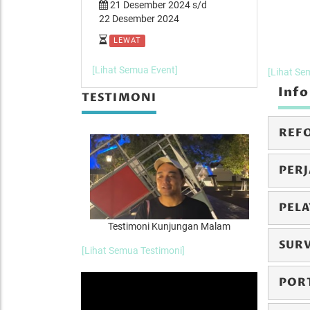
er 2024 s/d
21 Desember 2024 s/d
14 Desemb
 2024
22 Desember 2024
15 Desember
LEWAT
LEWAT
[Lihat Semua Event]
[Lihat Se
Info
TESTIMONI
REF
PERJ
PEL
id
Testimoni Kunjungan Malam
Testimoni Man
SUR
[Lihat Semua Testimoni]
POR