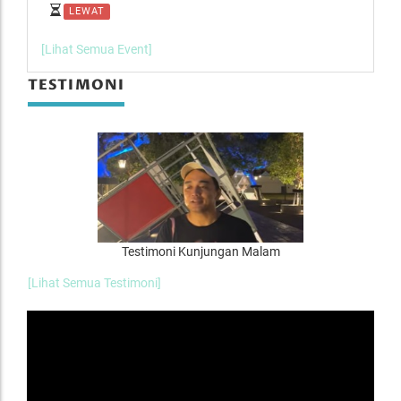
LEWAT
L
[Lihat Semua Event]
TESTIMONI
Testimoni Kunjungan Malam
[Lihat Semua Testimoni]