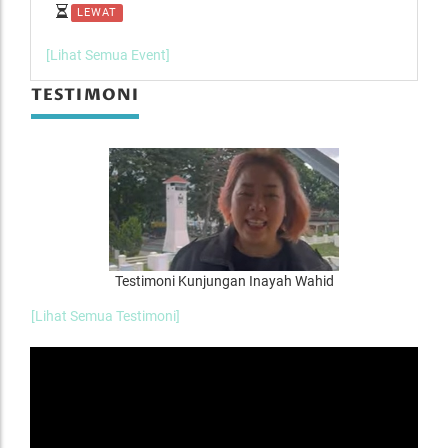
LEWAT
L
[Lihat Semua Event]
TESTIMONI
Testimoni Kunjungan Inayah Wahid
[Lihat Semua Testimoni]